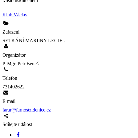
Místo uskutečnění
Klub Václav
Zařazení
SETKÁNÍ MARIINY LEGIE - 
Organizátor
P. Mgr. Petr Beneš
Telefon
731402622
E-mail
farar@farnostzidenice.cz
Sdílejte událost