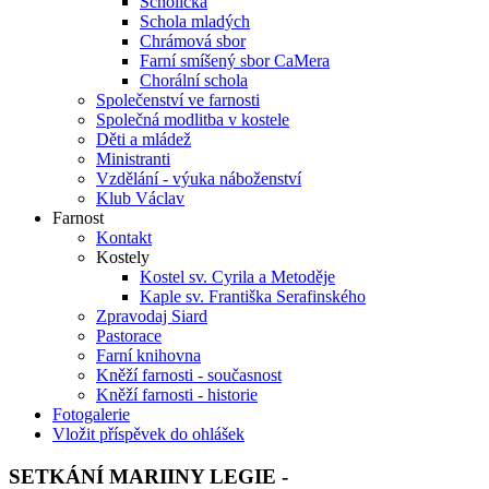
Scholička
Schola mladých
Chrámová sbor
Farní smíšený sbor CaMera
Chorální schola
Společenství ve farnosti
Společná modlitba v kostele
Děti a mládež
Ministranti
Vzdělání - výuka náboženství
Klub Václav
Farnost
Kontakt
Kostely
Kostel sv. Cyrila a Metoděje
Kaple sv. Františka Serafinského
Zpravodaj Siard
Pastorace
Farní knihovna
Kněží farnosti - současnost
Kněží farnosti - historie
Fotogalerie
Vložit příspěvek do ohlášek
SETKÁNÍ MARIINY LEGIE -