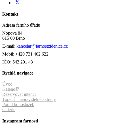
Kontakt
Adresa farního úřadu
Nopova 84,
615 00 Brno
E-mail:
kancelar@farnostzidenice.cz
Mobil: +420 731 402 622
IČO: 643 291 43
Rychlá navigace
Úvod
Kalendář
Rezervovat intenci
Topení - nepravidelné aktivity
Pořad bohoslužeb
Galerie
Instagram farnosti