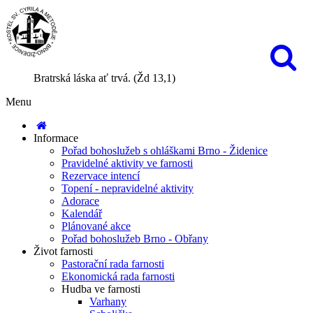
Bratrská láska ať trvá. (Žd 13,1)
Menu
Informace
Pořad bohoslužeb s ohláškami Brno - Židenice
Pravidelné aktivity ve farnosti
Rezervace intencí
Topení - nepravidelné aktivity
Adorace
Kalendář
Plánované akce
Pořad bohoslužeb Brno - Obřany
Život farnosti
Pastorační rada farnosti
Ekonomická rada farnosti
Hudba ve farnosti
Varhany