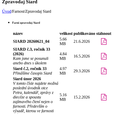
Zpravodaj Siard
Úvod
/Farnost/Zpravodaj Siard
Farní zpravodaj Siard
název
velikost
publikováno
stáhnout
5.66
SIARD 20260621_04
21.6.2026
MB
SIARD č.3, ročník 33
(2026)
4.84
16.5.2026
Kam jsme se posunuli
MB
anebo dnes s úkolem
Siard č.2, ročník 33
4.97
29.3.2026
Přinášíme časopis Siard
MB
Siard únor 2026
V tomto čísle najdete možná
poslední úvodník otce
Petra, kalendář, zprávy z
5.16
diecéze a spoustu
15.2.2026
MB
zajímavého čtení nejen o
farnosti. Především o
výsadě, kterou ve farnosti