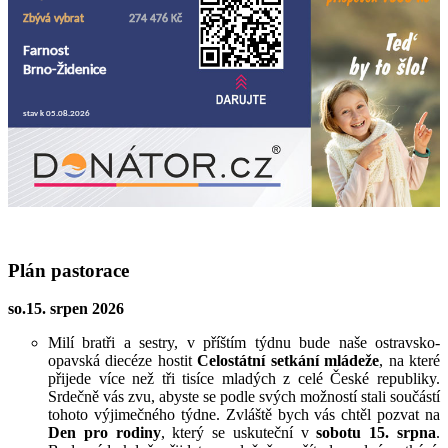
Plán pastorace
so.15. srpen 2026
Milí bratři a sestry,
v příštím týdnu bude naše ostravsko-
opavská diecéze hostit
Celostátní setkání mládeže
, na
které
přijede více než tři tisíce mladých z celé České republiky.
Srdečně vás zvu, abyste se podle svých možností stali součástí
tohoto výjimečného týdne. Zvláště bych vás chtěl pozvat na
Den pro rodiny
, který se uskuteční v
sobotu 15. srpna
.