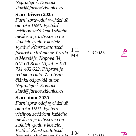
Neprodejné. Kontakt:
siard@farnostzidenice.cz
Siard březen 2025
Farní zpravodaj vychází už
od roku 1994. Vychází
většinou začátkem každého
měsíce a je k dispozici na
stolcích vzadu v kostele.
Vydává Římskokatolická
1.11
farnost u chrámu sv. Cyrila
1.3.2025
MB
a Metoděje, Nopova 84,
615 00 Brno 15, tel. +420
731 402 622. Připravuje
redakční rada. Za obsah
článku odpovídá autor.
Neprodejné. Kontakt:
siard@farnostzidenice.cz
Siard únor 2025
Farní zpravodaj vychází už
od roku 1994. Vychází
většinou začátkem každého
měsíce a je k dispozici na
stolcích vzadu v kostele.
Vydává Římskokatolická
1.34
farnost u chrámu sv. Cyrila
1.2.2025