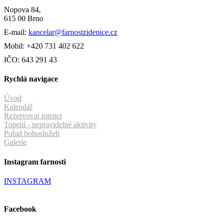
Nopova 84,
615 00 Brno
E-mail:
kancelar@farnostzidenice.cz
Mobil: +420 731 402 622
IČO: 643 291 43
Rychlá navigace
Úvod
Kalendář
Rezervovat intenci
Topení - nepravidelné aktivity
Pořad bohoslužeb
Galerie
Instagram farnosti
INSTAGRAM
Facebook