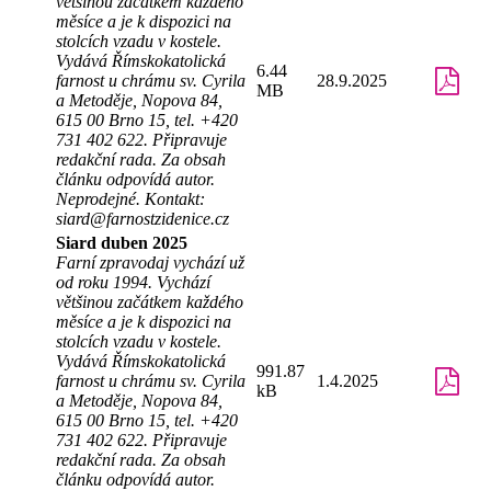
většinou začátkem každého
měsíce a je k dispozici na
stolcích vzadu v kostele.
Vydává Římskokatolická
6.44
farnost u chrámu sv. Cyrila
28.9.2025
MB
a Metoděje, Nopova 84,
615 00 Brno 15, tel. +420
731 402 622. Připravuje
redakční rada. Za obsah
článku odpovídá autor.
Neprodejné. Kontakt:
siard@farnostzidenice.cz
Siard duben 2025
Farní zpravodaj vychází už
od roku 1994. Vychází
většinou začátkem každého
měsíce a je k dispozici na
stolcích vzadu v kostele.
Vydává Římskokatolická
991.87
farnost u chrámu sv. Cyrila
1.4.2025
kB
a Metoděje, Nopova 84,
615 00 Brno 15, tel. +420
731 402 622. Připravuje
redakční rada. Za obsah
článku odpovídá autor.