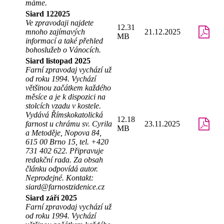
máme.
Siard 122025
Ve zpravodaji najdete
12.31
mnoho zajímavých
21.12.2025
MB
informací a také přehled
bohoslužeb o Vánocích.
Siard listopad 2025
Farní zpravodaj vychází už
od roku 1994. Vychází
většinou začátkem každého
měsíce a je k dispozici na
stolcích vzadu v kostele.
Vydává Římskokatolická
12.18
farnost u chrámu sv. Cyrila
23.11.2025
MB
a Metoděje, Nopova 84,
615 00 Brno 15, tel. +420
731 402 622. Připravuje
redakční rada. Za obsah
článku odpovídá autor.
Neprodejné. Kontakt:
siard@farnostzidenice.cz
Siard září 2025
Farní zpravodaj vychází už
od roku 1994. Vychází