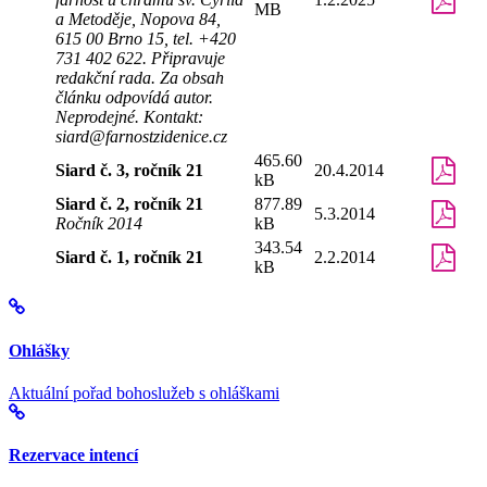
MB
a Metoděje, Nopova 84,
615 00 Brno 15, tel. +420
731 402 622. Připravuje
redakční rada. Za obsah
článku odpovídá autor.
Neprodejné. Kontakt:
siard@farnostzidenice.cz
465.60
Siard č. 3, ročník 21
20.4.2014
kB
Siard č. 2, ročník 21
877.89
5.3.2014
Ročník 2014
kB
343.54
Siard č. 1, ročník 21
2.2.2014
kB
Ohlášky
Aktuální pořad bohoslužeb s ohláškami
Rezervace intencí