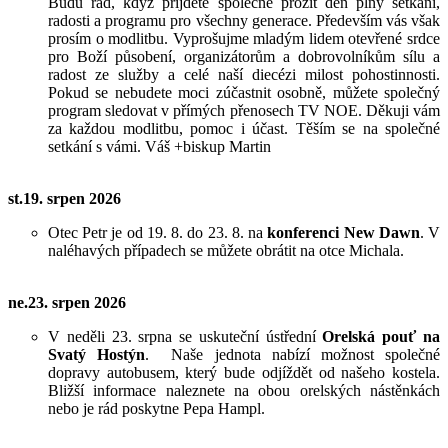
Budu rád, když přijdete společně prožít den plný setkání,
radosti a programu pro všechny generace. Především vás však
prosím o modlitbu. Vyprošujme mladým lidem otevřené srdce
pro Boží působení, organizátorům a dobrovolníkům sílu a
radost ze služby a celé naší diecézi milost pohostinnosti.
Pokud se nebudete moci zúčastnit osobně, můžete společný
program sledovat v přímých přenosech TV NOE. Děkuji vám
za každou modlitbu, pomoc i účast. Těším se na společné
setkání s vámi. Váš +biskup Martin
st.19. srpen 2026
Otec Petr je od 19. 8. do 23. 8. na
konferenci New Dawn
. V
naléhavých případech se můžete obrátit na otce Michala.
ne.23. srpen 2026
V neděli 23. srpna se uskuteční ústřední
Orelská pouť na
Svatý Hostýn
. Naše jednota nabízí možnost společné
dopravy autobusem, který bude odjíždět od našeho kostela.
Bližší informace naleznete na obou orelských nástěnkách
nebo je rád poskytne Pepa Hampl.