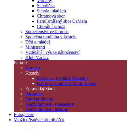
Varhany
Scholička
Schola mladých
Chrámová sbor
Farní smíšený sbor CaMera
Chorální schola
Společenství ve farnosti
Společná modlitba v kostele
Děti a mládež
Ministranti
Vzdělání - výuka náboženství
Klub Václav
Farnost
Kontakt
Kostely
Kostel sv. Cyrila a Metoděje
Kaple sv. Františka Serafinského
Zpravodaj Siard
Pastorace
Farní knihovna
Kněží farnosti - současnost
Kněží farnosti - historie
Fotogalerie
Vložit příspěvek do ohlášek