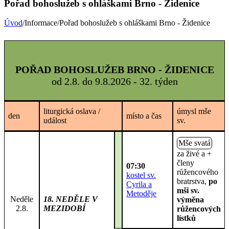
Pořad bohoslužeb s ohláškami Brno - Židenice
Úvod
/Informace/Pořad bohoslužeb s ohláškami Brno - Židenice
POŘAD BOHOSLUŽEB BRNO - ŽIDENICE
od 2.8. do 9.8.2026 - 32. týden
liturgická oslava /
úmysl mše
den
místo a
čas
událost
sv.
Mše svatá
za živé a +
členy
07:30
růžencového
kostel sv.
bratrstva,
po
Cyrila a
mši sv.
Metoděje
Neděle
18. NEDĚLE V
výměna
2.8.
MEZIDOBÍ
růžencových
lístků