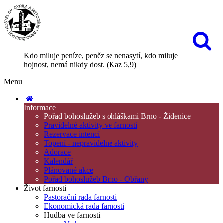
Kdo miluje peníze, peněz se nenasytí, kdo miluje
hojnost, nemá nikdy dost. (Kaz 5,9)
Menu
Informace
Pořad bohoslužeb s ohláškami Brno - Židenice
Pravidelné aktivity ve farnosti
Rezervace intencí
Topení - nepravidelné aktivity
Adorace
Kalendář
Plánované akce
Pořad bohoslužeb Brno - Obřany
Život farnosti
Pastorační rada farnosti
Ekonomická rada farnosti
Hudba ve farnosti