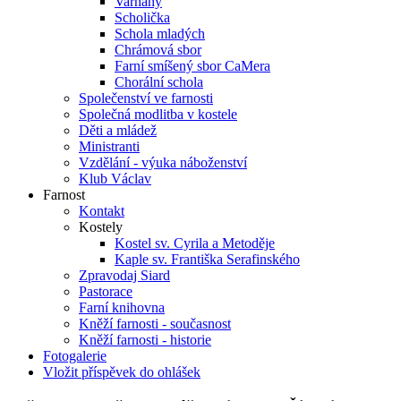
Varhany
Scholička
Schola mladých
Chrámová sbor
Farní smíšený sbor CaMera
Chorální schola
Společenství ve farnosti
Společná modlitba v kostele
Děti a mládež
Ministranti
Vzdělání - výuka náboženství
Klub Václav
Farnost
Kontakt
Kostely
Kostel sv. Cyrila a Metoděje
Kaple sv. Františka Serafinského
Zpravodaj Siard
Pastorace
Farní knihovna
Kněží farnosti - současnost
Kněží farnosti - historie
Fotogalerie
Vložit příspěvek do ohlášek