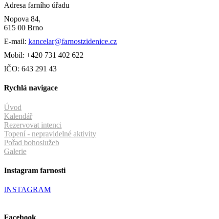
Adresa farního úřadu
Nopova 84,
615 00 Brno
E-mail:
kancelar@farnostzidenice.cz
Mobil: +420 731 402 622
IČO: 643 291 43
Rychlá navigace
Úvod
Kalendář
Rezervovat intenci
Topení - nepravidelné aktivity
Pořad bohoslužeb
Galerie
Instagram farnosti
INSTAGRAM
Facebook