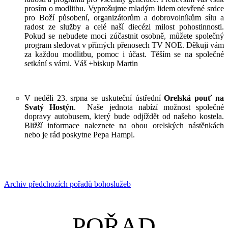
prosím o modlitbu. Vyprošujme mladým lidem otevřené srdce
pro Boží působení, organizátorům a dobrovolníkům sílu a
radost ze služby a celé naší diecézi milost pohostinnosti.
Pokud se nebudete moci zúčastnit osobně, můžete společný
program sledovat v přímých přenosech TV NOE. Děkuji vám
za každou modlitbu, pomoc i účast. Těším se na společné
setkání s vámi. Váš +biskup Martin
V neděli 23. srpna se uskuteční ústřední
Orelská pouť na
Svatý Hostýn
. Naše jednota nabízí možnost společné
dopravy autobusem, který bude odjíždět od našeho kostela.
Bližší informace naleznete na obou orelských nástěnkách
nebo je rád poskytne Pepa Hampl.
Archiv předchozích pořadů bohoslužeb
POŘAD