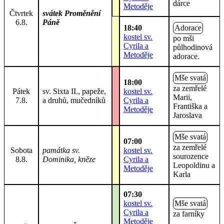
dárce
Metoděje
Čtvrtek
svátek Proměnění
6.8.
Páně
18:40
Adorace
kostel sv.
po mši
Cyrila a
půlhodinová
Metoděje
adorace.
Mše svatá
18:00
za zemřelé
Pátek
sv. Sixta II., papeže,
kostel sv.
Marii,
7.8.
a druhů, mučedníků
Cyrila a
Františka a
Metoděje
Jaroslava
Mše svatá
07:00
za zemřelé
Sobota
památka sv.
kostel sv.
sourozence
8.8.
Dominika, kněze
Cyrila a
Leopoldinu a
Metoděje
Karla
07:30
kostel sv.
Mše svatá
Cyrila a
za farníky
Metoděje