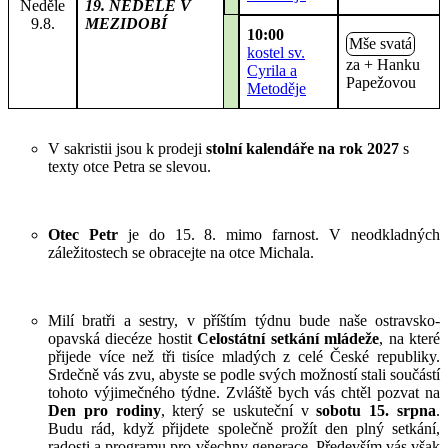
Neděle
19. NEDĚLE V
9.8.
MEZIDOBÍ
10:00
Mše svatá
kostel sv.
za + Hanku
Cyrila a
Papežovou
Metoděje
V sakristii jsou k prodeji
stolní kalendáře na rok 2027
s
texty otce Petra se slevou.
Otec Petr
je do 15. 8. mimo farnost. V neodkladných
záležitostech se obracejte na otce Michala.
Milí bratři a sestry,
v příštím týdnu bude naše ostravsko-
opavská diecéze hostit
Celostátní setkání mládeže
, na
které
přijede více než tři tisíce mladých z celé České republiky.
Srdečně vás zvu, abyste se podle svých možností stali součástí
tohoto výjimečného týdne. Zvláště bych vás chtěl pozvat na
Den pro rodiny
, který se uskuteční v
sobotu 15. srpna
.
Budu rád, když přijdete společně prožít den plný setkání,
radosti a programu pro všechny generace. Především vás však