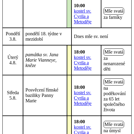
10:00
kostel sv.
Mše svatá
Cyrila a
za farníky
Metoděje
Pondělí
pondělí 18. týdne v
Dnes mše sv. není
3.8.
mezidobí
18:00
Mše svatá
památka sv. Jana
Úterý
kostel sv.
za
Marie Vianneye,
4.8.
Cyrila a
nenarozené
kněze
Metoděje
děti
Mše svatá
18:00
na
Posvěcení římské
Středa
kostel sv.
poděkování
baziliky Panny
5.8.
Cyrila a
za 65 let
Marie
Metoděje
společného
života
18:00
Mše svatá
kostel sv.
na úmysl
Cyrila a