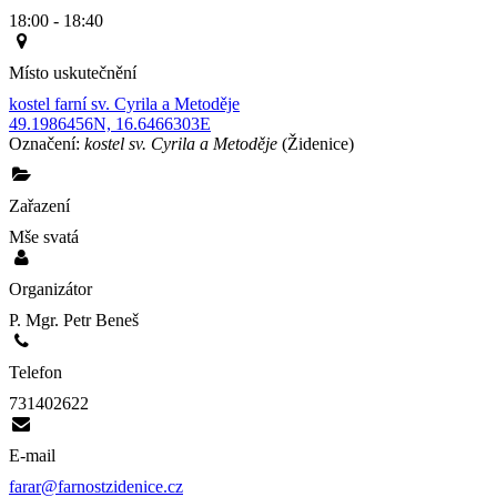
18:00 - 18:40
Místo uskutečnění
kostel farní sv. Cyrila a Metoděje
49.1986456N, 16.6466303E
Označení:
kostel sv. Cyrila a Metoděje
(Židenice)
Zařazení
Mše svatá
Organizátor
P. Mgr. Petr Beneš
Telefon
731402622
E-mail
farar@farnostzidenice.cz