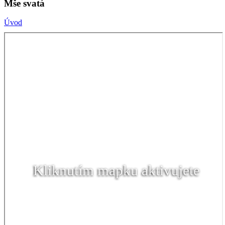
Mše svatá
Úvod
Kliknutím mapku aktivujete