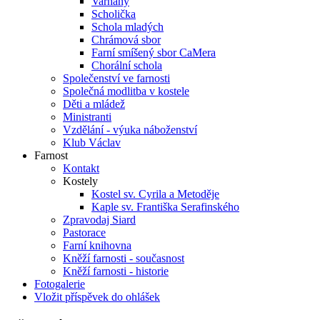
Varhany
Scholička
Schola mladých
Chrámová sbor
Farní smíšený sbor CaMera
Chorální schola
Společenství ve farnosti
Společná modlitba v kostele
Děti a mládež
Ministranti
Vzdělání - výuka náboženství
Klub Václav
Farnost
Kontakt
Kostely
Kostel sv. Cyrila a Metoděje
Kaple sv. Františka Serafinského
Zpravodaj Siard
Pastorace
Farní knihovna
Kněží farnosti - současnost
Kněží farnosti - historie
Fotogalerie
Vložit příspěvek do ohlášek