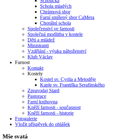
Scholička
Schola mladých
Chrámová sbor
Farní smíšený sbor CaMera
Chorální schola
Společenství ve farnosti
Společná modlitba v kostele
Děti a mládež
Ministranti
Vzdělání - výuka náboženství
Klub Václav
Farnost
Kontakt
Kostely
Kostel sv. Cyrila a Metoděje
Kaple sv. Františka Serafinského
Zpravodaj Siard
Pastorace
Farní knihovna
Kněží farnosti - současnost
Kněží farnosti - historie
Fotogalerie
Vložit příspěvek do ohlášek
Mše svatá