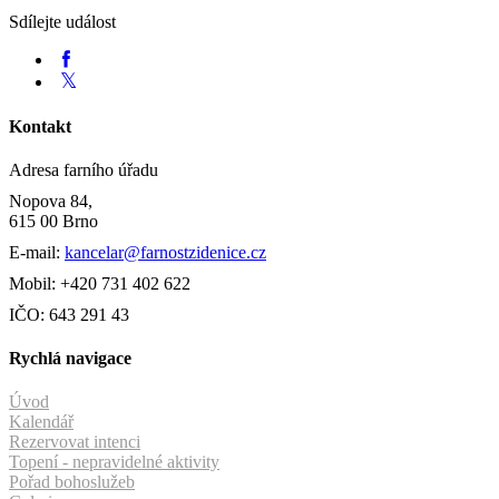
Sdílejte událost
Kontakt
Adresa farního úřadu
Nopova 84,
615 00 Brno
E-mail:
kancelar@farnostzidenice.cz
Mobil: +420 731 402 622
IČO: 643 291 43
Rychlá navigace
Úvod
Kalendář
Rezervovat intenci
Topení - nepravidelné aktivity
Pořad bohoslužeb