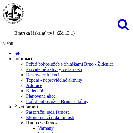
Bratrská láska ať trvá. (Žd 13,1)
Menu
Informace
Pořad bohoslužeb s ohláškami Brno - Židenice
Pravidelné aktivity ve farnosti
Rezervace intencí
Topení - nepravidelné aktivity
Adorace
Kalendář
Plánované akce
Pořad bohoslužeb Brno - Obřany
Život farnosti
Pastorační rada farnosti
Ekonomická rada farnosti
Hudba ve farnosti
Varhany