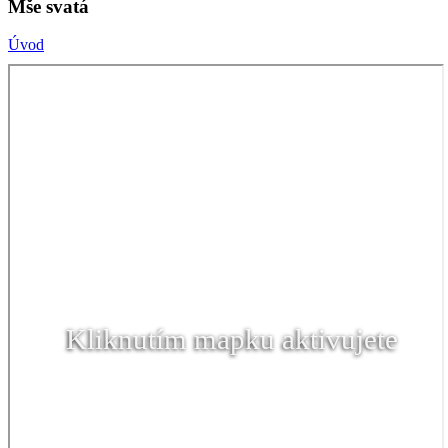
Mše svatá
Úvod
Kliknutím mapku aktivujete