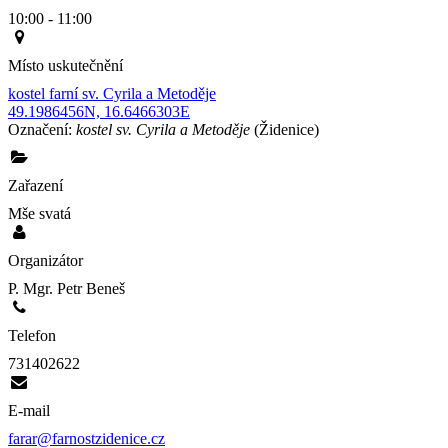
10:00 - 11:00
Místo uskutečnění
kostel farní sv. Cyrila a Metoděje
49.1986456N, 16.6466303E
Označení:
kostel sv. Cyrila a Metoděje
(Židenice)
Zařazení
Mše svatá
Organizátor
P. Mgr. Petr Beneš
Telefon
731402622
E-mail
farar@farnostzidenice.cz