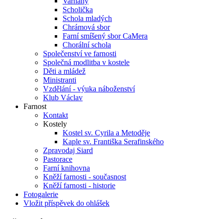
Varhany
Scholička
Schola mladých
Chrámová sbor
Farní smíšený sbor CaMera
Chorální schola
Společenství ve farnosti
Společná modlitba v kostele
Děti a mládež
Ministranti
Vzdělání - výuka náboženství
Klub Václav
Farnost
Kontakt
Kostely
Kostel sv. Cyrila a Metoděje
Kaple sv. Františka Serafinského
Zpravodaj Siard
Pastorace
Farní knihovna
Kněží farnosti - současnost
Kněží farnosti - historie
Fotogalerie
Vložit příspěvek do ohlášek